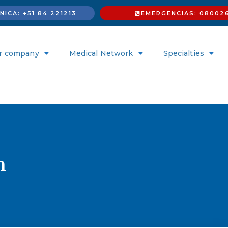
ICA: +51 84 221213
EMERGENCIAS: 08002
r company
Medical Network
Specialties
n