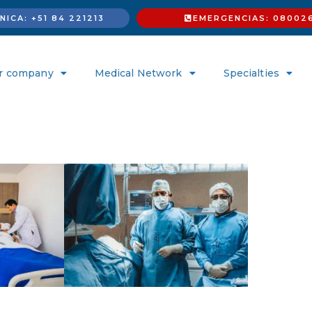
ICA: +51 84 221213
EMERGENCIAS: 08002
r company
Medical Network
Specialties