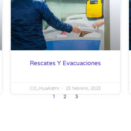
Rescates Y Evacuaciones
CO_HuaAdmi
23 febrero, 2023
1
2
3