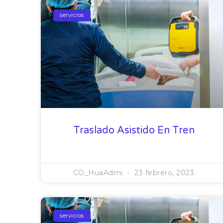
servicios
Traslado Asistido En Tren
CO_HuaAdmi
23 febrero, 2023
servicios