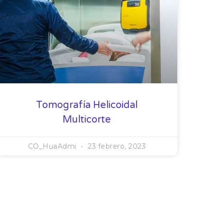
Tomografía Helicoidal
Multicorte
CO_HuaAdmi
23 febrero, 2023